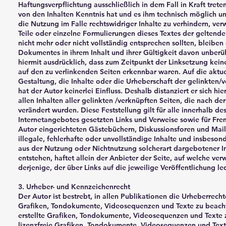
Haftungsverpflichtung ausschließlich in dem Fall in Kraft trete
von den Inhalten Kenntnis hat und es ihm technisch möglich u
die Nutzung im Falle rechtswidriger Inhalte zu verhindern, ve
Teile oder einzelne Formulierungen dieses Textes der geltende
nicht mehr oder nicht vollständig entsprechen sollten, bleiben 
Dokumentes in ihrem Inhalt und ihrer Gültigkeit davon unberüh
hiermit ausdrücklich, dass zum Zeitpunkt der Linksetzung keine
auf den zu verlinkenden Seiten erkennbar waren. Auf die aktu
Gestaltung, die Inhalte oder die Urheberschaft der gelinkten/
hat der Autor keinerlei Einfluss. Deshalb distanziert er sich hi
allen Inhalten aller gelinkten /verknüpften Seiten, die nach de
verändert wurden. Diese Feststellung gilt für alle innerhalb de
Internetangebotes gesetzten Links und Verweise sowie für Fr
Autor eingerichteten Gästebüchern, Diskussionsforen und Maili
illegale, fehlerhafte oder unvollständige Inhalte und insbeson
aus der Nutzung oder Nichtnutzung solcherart dargebotener 
entstehen, haftet allein der Anbieter der Seite, auf welche ver
derjenige, der über Links auf die jeweilige Veröffentlichung led
3. Urheber- und Kennzeichenrecht
Der Autor ist bestrebt, in allen Publikationen die Urheberrec
Grafiken, Tondokumente, Videosequenzen und Texte zu beacht
erstellte Grafiken, Tondokumente, Videosequenzen und Texte 
lizenzfreie Grafiken, Tondokumente, Videosequenzen und Text